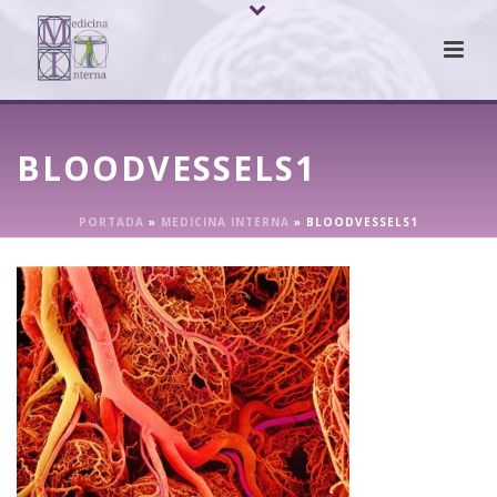
BLOODVESSELS1
PORTADA
»
MEDICINA INTERNA
»
BLOODVESSELS1